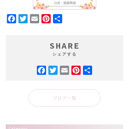
Facebook
Twitter
Email
Pinterest
共
有
SHARE
シェアする
Facebook
Twitter
Email
Pinterest
共
有
ブログ一覧
Category