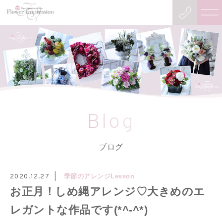
Blog
ブログ
季節のアレンジLesson
2020.12.27
お正月！しめ縄アレンジ♡大きめのエ
レガントな作品です(*^-^*)