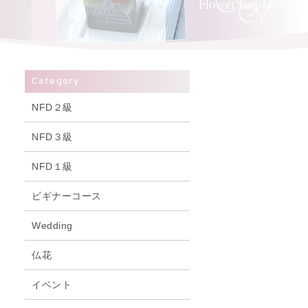
Category
NFD２級
NFD３級
NFD１級
ビギナーコース
Wedding
仏花
イベント