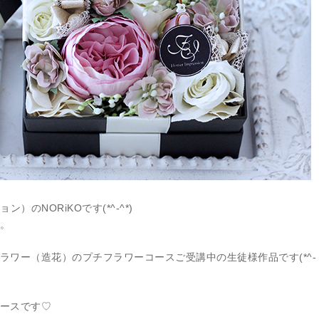
ョン）のNORiKOです(*^-^*)
。
ラワー（造花）のプチフラワーコースご受講中の生徒様作品です(*^-
ースです♡