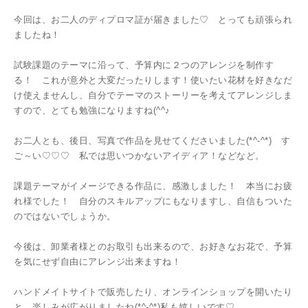
今回は、お二人のディプロマ証が届きました♡ とっても頑張られ
ましたね！
試験課題のテーマに沿って、予算内に２つのアレンジを制作す
る！ これが意外と大変だったりします！使いたい花材を好きなだ
け使えませんし、自分でテーマのストーリーを考えてアレンジしま
すので、とても勉強になりますね(^^♪
お二人とも、後日、写真で作品を見せてくださいました(*^-^*) す
ご～い♡♡♡ 私では思いつかないアイディア！などなど。
課題テーマがイメージできる作品に、感激しました！ 本当にお疲
れ様でした！ 自分のスキルアップにもなりますし、自信もついた
のではないでしょうか。
今後は、卸業者様とのお取引も出来るので、お好きなお花で、予算
を気にせず自由にアレンジ出来ますね！
ハンドメイトサイトで販売したり、オンラインショップを開いたり
と、楽しみが広がりましたね(*^-^*)私も嬉しいです♡