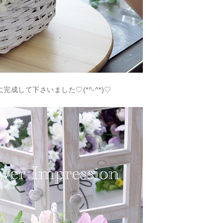
成して下さいました♡(*^-^*)♡