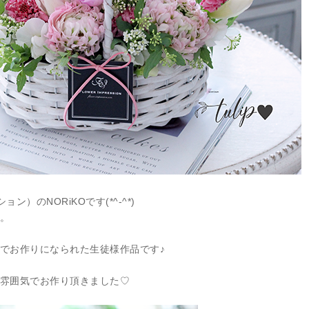
ション）のNORiKOです(*^-^*)
。
でお作りになられた生徒様作品です♪
雰囲気でお作り頂きました♡