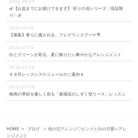
2026.08.05
🌿【お盆までにお届けできます】 祈りの花シリーズ〈現品限
り〉🌿
2026.07.19
【募集】香りに癒される、フレグランスブーケ💐
2026.07.14
白とグリーンが彩る、夏に飾りたい爽やかなアレンジメント
2026.07.09
🌷８月レッスンスケジュールのご案内🌷
2026.07.09
梅雨の季節を優しく彩る「紫陽花のしずく型リース」レッスン
HOME
>
ブログ
>
母の日アレンジ♡ピンクと白の可愛いアレ
ンジメント