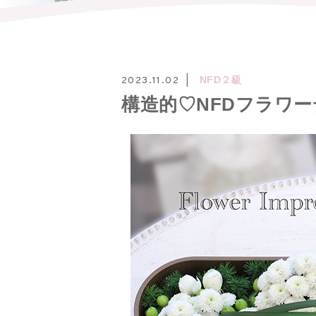
NFD２級
2023.11.02
構造的♡NFDフラワ