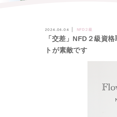
NFD２級
2024.06.04
「交差」NFD２級資
トが素敵です