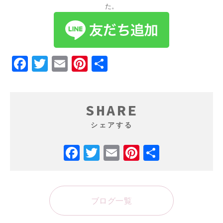
た。
Facebook
Twitter
Email
Pinterest
共
有
SHARE
シェアする
Facebook
Twitter
Email
Pinterest
共
有
ブログ一覧