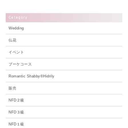
Category
Wedding
仏花
イベント
ブーケコース
Romantic Shabby®Hidrily
販売
NFD２級
NFD３級
NFD１級