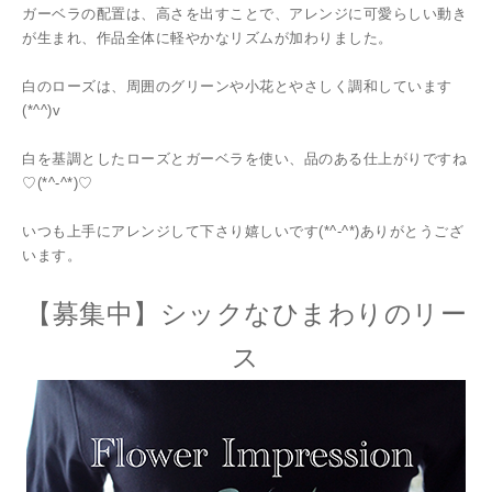
ガーベラの配置は、高さを出すことで、アレンジに可愛らしい動き
が生まれ、作品全体に軽やかなリズムが加わりました。
白のローズは、周囲のグリーンや小花とやさしく調和しています
(*^^)v
白を基調としたローズとガーベラを使い、品のある仕上がりですね
♡(*^-^*)♡
いつも上手にアレンジして下さり嬉しいです(*^-^*)ありがとうござ
います。
【募集中】シックなひまわりのリー
ス