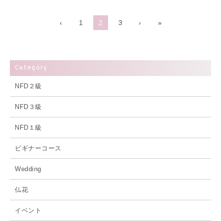
‹
1
2
3
›
»
Category
NFD２級
NFD３級
NFD１級
ビギナーコース
Wedding
仏花
イベント