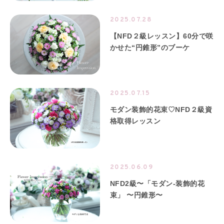
2025.07.28
【NFD２級レッスン】60分で咲
かせた“円錐形”のブーケ
2025.07.15
モダン装飾的花束♡NFD２級資
格取得レッスン
2025.06.09
NFD2級〜「モダン-装飾的花
束」 〜円錐形〜