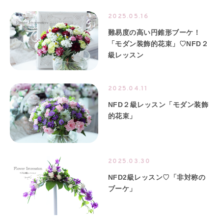
2025.05.16
難易度の高い円錐形ブーケ！
「モダン装飾的花束」♡NFD２
級レッスン
2025.04.11
NFD２級レッスン「モダン装飾
的花束」
2025.03.30
NFD2級レッスン♡「非対称の
ブーケ」