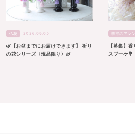
2026.08.05
仏花
季節のアレンジ
🌿【お盆までにお届けできます】 祈り
【募集】香
の花シリーズ〈現品限り〉🌿
スブーケ💐