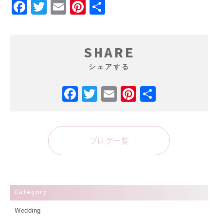
Facebook
Twitter
Email
Pinterest
共
有
SHARE
シェアする
Facebook
Twitter
Email
Pinterest
共
有
ブログ一覧
Category
Wedding